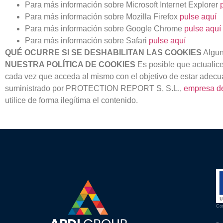
Para más información sobre Microsoft Internet Explorer
Para más información sobre Mozilla Firefox
pulse aquí
Para más información sobre Google Chrome
pulse aquí
Para más información sobre Safari
pulse aquí
QUÉ OCURRE SI SE DESHABILITAN LAS COOKIES
Algun
NUESTRA POLÍTICA DE COOKIES
Es posible que actualice
cada vez que acceda al mismo con el objetivo de estar adecu
suministrado por PROTECTION REPORT S, S.L.,
empresa 
utilice de forma ilegítima el contenido.
Co