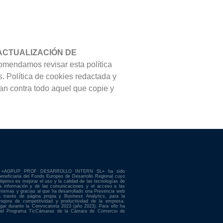
ACTUALIZACIÓN DE
comendamos revisar esta política
 Política de cookies redactada y
an contra todo aquel que copie y
«AGRUP PROF DESARROLLO INTERN SL» ha sido
beneficiaria del Fondo Europeo de Desarrollo Regional cuyo
objetivo es mejorar el uso y la calidad de las tecnologías de
la información y de las comunicaciones y el acceso a las
mismas y gracias al que ha desarrollado una Presencia web
a través de página propia y Business Analytics, para la
mejora de competitividad y productividad de la empresa.
ugar durante la Convocatoria 2023 (año 2023). Para ello ha
del Programa TicCámaras de la Cámara de Comercio de