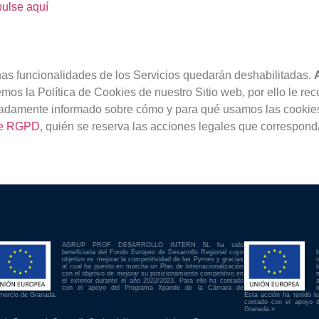
pulse aquí
as funcionalidades de los Servicios quedarán deshabilitadas.
mos la Política de Cookies de nuestro Sitio web, por ello le re
adamente informado sobre cómo y para qué usamos las cookies.
de RGPD
, quién se reserva las acciones legales que correspond
AGRUP PROF DESARROLLO INTERN SL ha sido
beneficiaria del Fondo Europeo de Desarrollo Regional cuyo
objetivo es mejorar la competitividad de las Pymes y gracias
al cual ha puesto en marcha un Plan de Internacionalización
con el objetivo de mejorar su posicionamiento competitivo en
el exterior durante el año 2022/2023. Para ello ha contado
con el apoyo del Programa Xpande de la Cámara de
mercio de Granada.
Esta acción ha tenido l
contado con el apoyo 
Granada.»