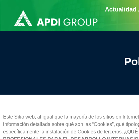
contenido
Actualidad
Po
Este Sitio web, al igual que la mayoría de los sitios en Intern
información detallada sobre qué son las “Cookies”, qué tipol
específicamente la instalación de Cookies de terceros.
¿QUÉ 