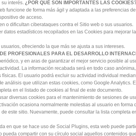
 su interés.
¿POR QUÉ SON IMPORTANTES LAS COOKIES
web funcione de forma más ágil y adaptada a las preferencias d
spositivo de acceso.
 o dificultan ciberataques contra el Sitio web o sus usuarios.
 datos estadísticos recopilados en las Cookies para mejorar la
usuarios, ofreciendo la que más se ajusta a sus intereses.
N DE PROFESIONALES PARA EL DESARROLLO INTERNAC
riódico, y en aras de garantizar el mejor servicio posible al us
e actividad. La información recabada será en todo caso anónima,
ísicas. El usuario podrá excluir su actividad individual median
de análisis que utilizan estas cookies, como Google Analytics. E
pleta en el listado de cookies al final de este documento.
ar diversas cookies para el mantenimiento de sesiones de usuar
sactivación ocasiona normalmente molestias al usuario en forma
de este sitio. Nuevamente, puede consultar la lista completa en 
a en que se hace uso de Social Plugins, esta web puede partici
pueda compartir con su círculo social aquellos contenidos que l