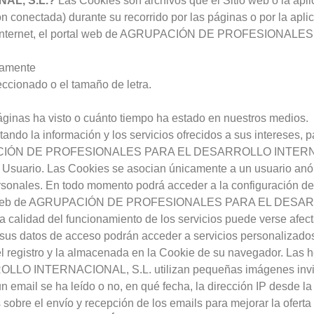
AL, S.L.?
Las Cookies son archivos que el Sitio web o la aplic
ón conectada) durante su recorrido por las páginas o por la apli
ios en internet, el portal web de AGRUPACIÓN DE PROFESIO
tamente
ccionado o el tamaño de letra.
ginas ha visto o cuánto tiempo ha estado en nuestros medios.
ndo la información y los servicios ofrecidos a sus intereses, 
GRUPACIÓN DE PROFESIONALES PARA EL DESARROLLO INTERNAC
del Usuario. Las Cookies se asocian únicamente a un usuario an
rsonales. En todo momento podrá acceder a la configuración de
el Sitio web de AGRUPACIÓN DE PROFESIONALES PARA EL DES
la calidad del funcionamiento de los servicios puede verse afe
 sus datos de acceso podrán acceder a servicios personalizado
l registro y la almacenada en la Cookie de su navegador. Las 
TERNACIONAL, S.L. utilizan pequeñas imágenes invisibl
un email se ha leído o no, en qué fecha, la dirección IP desde l
 sobre el envío y recepción de los emails para mejorar la oferta 