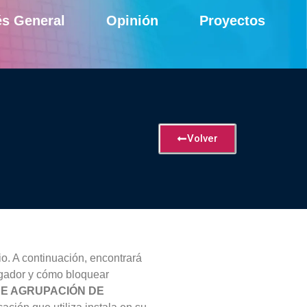
és General
Opinión
Proyectos
Volver
io. A continuación, encontrará
vegador y cómo bloquear
 DE AGRUPACIÓN DE