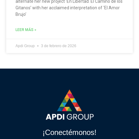
alternate her new project ‘En Libertad. El Camino de los
Gitanos’ with her acclaimed interpretation of ‘El Amor
Brujo’
LEER MÁS »
Apdi Group
3 de febrero de 2026
¡Conectémonos!