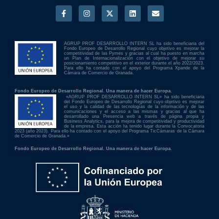
AGRUP PROF DESARROLLO INTERN SL ha sido beneficiaria del
Fondo Europeo de Desarrollo Regional cuyo objetivo es mejorar la
competitividad de las Pymes y gracias al cual ha puesto en marcha
un Plan de Internacionalización con el objetivo de mejorar su
posicionamiento competitivo en el exterior durante el año 2022/2023.
Para ello ha contado con el apoyo del Programa Xpande de la
Cámara de Comercio de Granada.
Fondo Europeo de Desarrollo Regional. Una manera de hacer Europa.
«AGRUP PROF DESARROLLO INTERN SL» ha sido beneficiaria
del Fondo Europeo de Desarrollo Regional cuyo objetivo es mejorar
el uso y la calidad de las tecnologías de la información y de las
comunicaciones y el acceso a las mismas y gracias al que ha
desarrollado una Presencia web a través de página propia y
Business Analytics, para la mejora de competitividad y productividad
de la empresa. Esta acción ha tenido lugar durante la Convocatoria
2023 (año 2023). Para ello ha contado con el apoyo del Programa TicCámaras de la Cámara
de Comercio de Granada.»
Fondo Europeo de Desarrollo Regional. Una manera de hacer Europa.