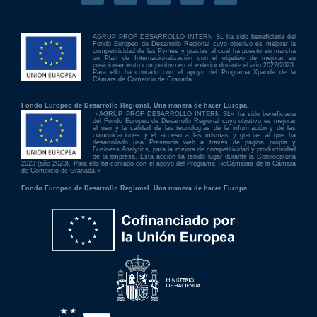
AGRUP PROF DESARROLLO INTERN SL ha sido beneficiaria del
Fondo Europeo de Desarrollo Regional cuyo objetivo es mejorar la
competitividad de las Pymes y gracias al cual ha puesto en marcha
un Plan de Internacionalización con el objetivo de mejorar su
posicionamiento competitivo en el exterior durante el año 2022/2023.
Para ello ha contado con el apoyo del Programa Xpande de la
Cámara de Comercio de Granada.
Fondo Europeo de Desarrollo Regional. Una manera de hacer Europa.
«AGRUP PROF DESARROLLO INTERN SL» ha sido beneficiaria
del Fondo Europeo de Desarrollo Regional cuyo objetivo es mejorar
el uso y la calidad de las tecnologías de la información y de las
comunicaciones y el acceso a las mismas y gracias al que ha
desarrollado una Presencia web a través de página propia y
Business Analytics, para la mejora de competitividad y productividad
de la empresa. Esta acción ha tenido lugar durante la Convocatoria
2023 (año 2023). Para ello ha contado con el apoyo del Programa TicCámaras de la Cámara
de Comercio de Granada.»
Fondo Europeo de Desarrollo Regional. Una manera de hacer Europa.