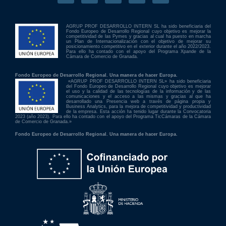
AGRUP PROF DESARROLLO INTERN SL ha sido beneficiaria del
Fondo Europeo de Desarrollo Regional cuyo objetivo es mejorar la
competitividad de las Pymes y gracias al cual ha puesto en marcha
un Plan de Internacionalización con el objetivo de mejorar su
posicionamiento competitivo en el exterior durante el año 2022/2023.
Para ello ha contado con el apoyo del Programa Xpande de la
Cámara de Comercio de Granada.
Fondo Europeo de Desarrollo Regional. Una manera de hacer Europa.
«AGRUP PROF DESARROLLO INTERN SL» ha sido beneficiaria
del Fondo Europeo de Desarrollo Regional cuyo objetivo es mejorar
el uso y la calidad de las tecnologías de la información y de las
comunicaciones y el acceso a las mismas y gracias al que ha
desarrollado una Presencia web a través de página propia y
Business Analytics, para la mejora de competitividad y productividad
de la empresa. Esta acción ha tenido lugar durante la Convocatoria
2023 (año 2023). Para ello ha contado con el apoyo del Programa TicCámaras de la Cámara
de Comercio de Granada.»
Fondo Europeo de Desarrollo Regional. Una manera de hacer Europa.