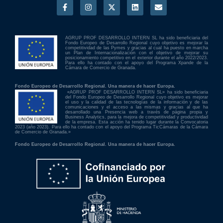
AGRUP PROF DESARROLLO INTERN SL ha sido beneficiaria del
Fondo Europeo de Desarrollo Regional cuyo objetivo es mejorar la
competitividad de las Pymes y gracias al cual ha puesto en marcha
un Plan de Internacionalización con el objetivo de mejorar su
posicionamiento competitivo en el exterior durante el año 2022/2023.
Para ello ha contado con el apoyo del Programa Xpande de la
Cámara de Comercio de Granada.
Fondo Europeo de Desarrollo Regional. Una manera de hacer Europa.
«AGRUP PROF DESARROLLO INTERN SL» ha sido beneficiaria
del Fondo Europeo de Desarrollo Regional cuyo objetivo es mejorar
el uso y la calidad de las tecnologías de la información y de las
comunicaciones y el acceso a las mismas y gracias al que ha
desarrollado una Presencia web a través de página propia y
Business Analytics, para la mejora de competitividad y productividad
de la empresa. Esta acción ha tenido lugar durante la Convocatoria
2023 (año 2023). Para ello ha contado con el apoyo del Programa TicCámaras de la Cámara
de Comercio de Granada.»
Fondo Europeo de Desarrollo Regional. Una manera de hacer Europa.