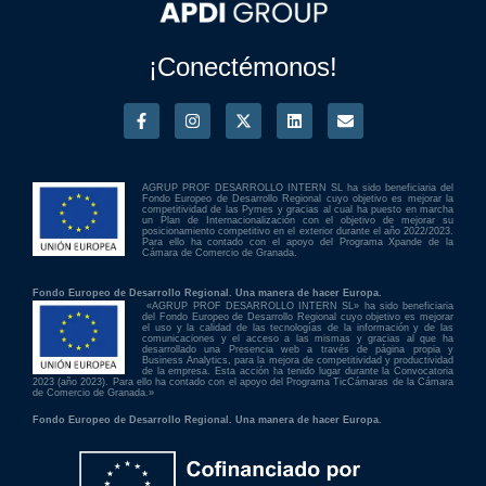
¡Conectémonos!
AGRUP PROF DESARROLLO INTERN SL ha sido beneficiaria del
Fondo Europeo de Desarrollo Regional cuyo objetivo es mejorar la
competitividad de las Pymes y gracias al cual ha puesto en marcha
un Plan de Internacionalización con el objetivo de mejorar su
posicionamiento competitivo en el exterior durante el año 2022/2023.
Para ello ha contado con el apoyo del Programa Xpande de la
Cámara de Comercio de Granada.
Fondo Europeo de Desarrollo Regional. Una manera de hacer Europa.
«AGRUP PROF DESARROLLO INTERN SL» ha sido beneficiaria
del Fondo Europeo de Desarrollo Regional cuyo objetivo es mejorar
el uso y la calidad de las tecnologías de la información y de las
comunicaciones y el acceso a las mismas y gracias al que ha
desarrollado una Presencia web a través de página propia y
Business Analytics, para la mejora de competitividad y productividad
de la empresa. Esta acción ha tenido lugar durante la Convocatoria
2023 (año 2023). Para ello ha contado con el apoyo del Programa TicCámaras de la Cámara
de Comercio de Granada.»
Fondo Europeo de Desarrollo Regional. Una manera de hacer Europa.