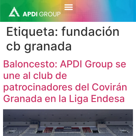
contenido
Etiqueta:
fundación
cb granada
Baloncesto: APDI Group se
une al club de
patrocinadores del Covirán
Granada en la Liga Endesa