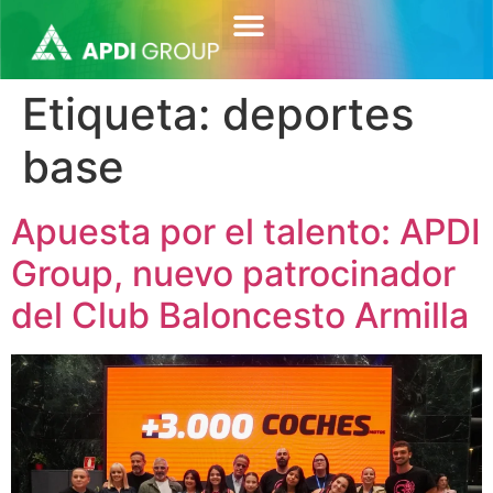
contenido
Etiqueta:
deportes
base
Apuesta por el talento: APDI
Group, nuevo patrocinador
del Club Baloncesto Armilla