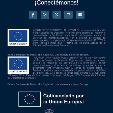
¡Conectémonos!
AGRUP PROF DESARROLLO INTERN SL ha sido beneficiaria del
Fondo Europeo de Desarrollo Regional cuyo objetivo es mejorar la
competitividad de las Pymes y gracias al cual ha puesto en marcha
un Plan de Internacionalización con el objetivo de mejorar su
posicionamiento competitivo en el exterior durante el año 2022/2023.
Para ello ha contado con el apoyo del Programa Xpande de la
Cámara de Comercio de Granada.
Fondo Europeo de Desarrollo Regional. Una manera de hacer Europa.
«AGRUP PROF DESARROLLO INTERN SL» ha sido beneficiaria
del Fondo Europeo de Desarrollo Regional cuyo objetivo es mejorar
el uso y la calidad de las tecnologías de la información y de las
comunicaciones y el acceso a las mismas y gracias al que ha
desarrollado una Presencia web a través de página propia y
Business Analytics, para la mejora de competitividad y productividad
de la empresa. Esta acción ha tenido lugar durante la Convocatoria
2023 (año 2023). Para ello ha contado con el apoyo del Programa TicCámaras de la Cámara
de Comercio de Granada.»
Fondo Europeo de Desarrollo Regional. Una manera de hacer Europa.