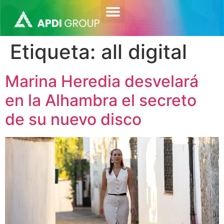
contenido
Etiqueta:
all digital
Marina Heredia desvelará
en la Alhambra el secreto
de su nuevo disco