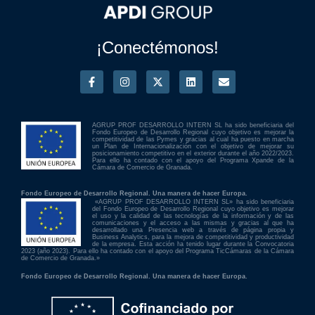
¡Conectémonos!
AGRUP PROF DESARROLLO INTERN SL ha sido beneficiaria del
Fondo Europeo de Desarrollo Regional cuyo objetivo es mejorar la
competitividad de las Pymes y gracias al cual ha puesto en marcha
un Plan de Internacionalización con el objetivo de mejorar su
posicionamiento competitivo en el exterior durante el año 2022/2023.
Para ello ha contado con el apoyo del Programa Xpande de la
Cámara de Comercio de Granada.
Fondo Europeo de Desarrollo Regional. Una manera de hacer Europa.
«AGRUP PROF DESARROLLO INTERN SL» ha sido beneficiaria
del Fondo Europeo de Desarrollo Regional cuyo objetivo es mejorar
el uso y la calidad de las tecnologías de la información y de las
comunicaciones y el acceso a las mismas y gracias al que ha
desarrollado una Presencia web a través de página propia y
Business Analytics, para la mejora de competitividad y productividad
de la empresa. Esta acción ha tenido lugar durante la Convocatoria
2023 (año 2023). Para ello ha contado con el apoyo del Programa TicCámaras de la Cámara
de Comercio de Granada.»
Fondo Europeo de Desarrollo Regional. Una manera de hacer Europa.